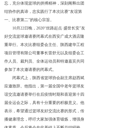
忘，充分体现篮球的拼搏精神，深刻阐释出团
结协作的真谛，忠实践行了本次比赛“友谊第
一、比赛第二”的核心宗旨。
10月22日晚，2020“丝路起点·盛世长安”友
好交流篮球邀请赛闭幕式在西安广成大酒店隆
重举行。本次比赛组委会主任、陕西建华工程
项目管理有限公司董事长雷舒元以及组委会工
作人员、裁判员、全体运动员和特邀嘉宾共同
参加了本次邀请赛的闭幕式。
闭幕式上，陕西省篮球协会副主席赵西斌
应邀致辞。他指出，第一届全国中老年篮球友
谊交流邀请赛举行在后疫情时期和喜迎第十四
届全运会之际，具有十分重要的积极意义。他
表示，希望通过篮球友好交流比赛的形式，传
播健康理念，呼吁大家加强体育锻炼，增强身
体素质。今后将会在此基础上不断总结经验，