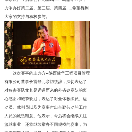
力争办好第二届、第三届、第四届.....希望得到
大家的支持与积极参与。
这次赛事的主办方
--陕西建华
工程项目管理
有限公司董事长雷舒元亲切致辞，深切表达了
对各参赛队尤其是远道而来的外省参赛队的衷
心感谢和诚挚欢迎，表达了对全体教练员、运
动员、裁判员以及为赛事付出辛勤劳动的工作
人员的诚恳谢意。他表示，今后将会继续关注
篮球事业，还将继续举办不同规模的赛事，为