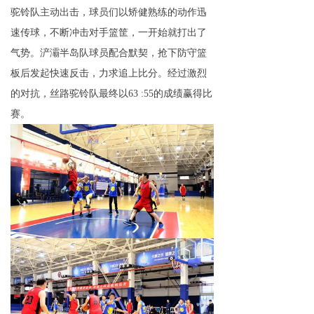
驼铃队主动出击，球员们以矫健熟练的动作迅
速传球，不断冲击对手篮筐，一开始就打出了
气势。浐灞半岛队球员配合默契，抢下防守篮
板后发起快速反击，力求追上比分。经过激烈
的对抗，丝路驼铃队最终以63 :55的成绩赢得比
赛。