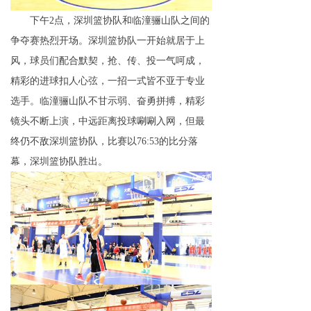
下午
2点，
深圳篮协
队
和临潼骊山
队
之间的
争夺赛热烈开场。深圳篮协
队
一开始就居于上
风，
球员们配合默契，抢、传、投一气呵成，
精彩的进球扣人心弦，一招一式皆不亚于专业
选手。临潼骊山
队
不甘示弱、
奋勇拼搏，精彩
镜头不断上演，中远距离
投球
唰唰入网，
但最
终仍不敌深圳篮协队，比赛以
76:53的比分落
幕，
深圳篮协
队
胜出。