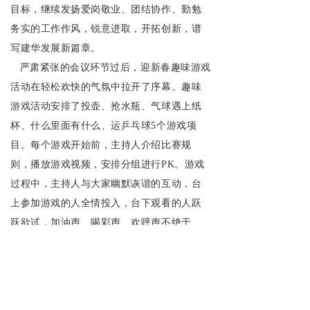
目标，继续发扬爱岗敬业、团结协作、勤勉
务实的工作作风，锐意进取，开拓创新，谱
写建华发展新篇章。
严肃紧张的会议环节过后，迎新春趣味游戏
活动在轻松欢快的气氛中拉开了序幕。趣味
游戏活动安排了投壶、抢水瓶、气球遇上纸
杯、什么里面有什么、运乒乓球5个游戏项
目。每个游戏开始前，主持人介绍比赛规
则，播放游戏视频，安排分组进行PK。游戏
过程中，主持人与大家幽默诙谐的互动，台
上参加游戏的人全情投入，台下观看的人跃
跃欲试，加油声、喝彩声、欢呼声不绝于
耳。董事长和其他高管成员的积极参与，更
是点燃了大家的热情，把气氛一次次推向高
潮。游戏现场气氛热烈，整个宴会厅洋溢着
欢声笑语和新春的喜悦。活动结束后，工作